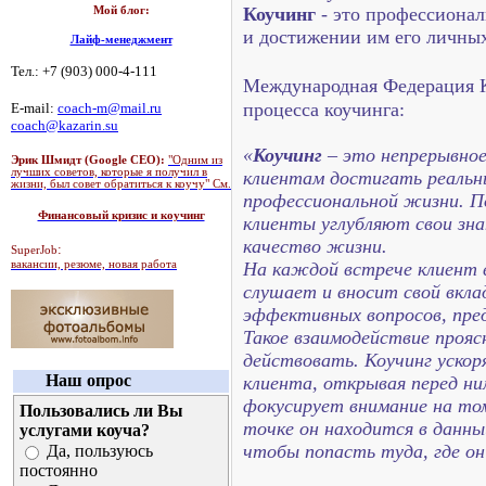
Коучинг
- это профессионал
Мой блог:
и достижении им его личных
Лайф-менеджмент
Тел.: +7 (903) 000-4-111
Международная Федерация 
процесса коучинга:
E-mail:
coach-m@mail.ru
coach@kazarin.su
«
Коучинг
– это непрерывно
Эрик Шмидт (Google CEO):
"Одним из
лучших советов, которые я получил в
клиентам достигать реальны
жизни, был совет обратиться к коучу" См.
профессиональной жизни. П
Финансовый кризис и коучинг
клиенты углубляют свои зн
качество жизни.
:
SuperJob
вакансии, резюме, новая работа
На каждой встрече клиент 
слушает и вносит свой вкла
эффективных вопросов, пред
Такое взаимодействие проя
действовать. Коучинг уско
Наш опрос
клиента, открывая перед ни
фокусирует внимание на том
Пользовались ли Вы
точке он находится в данны
услугами коуча?
чтобы попасть туда, где он
Да, пользуюсь
постоянно