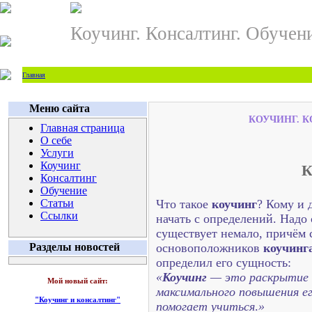
Коучинг. Консалтинг. Обучен
Главная
Меню сайта
КОУЧИНГ. К
Главная страница
О себе
Услуги
Коучинг
Консалтинг
Обучение
Статьи
Что такое
коучинг
? Кому и 
Ссылки
начать с определений. Надо
существует немало, причём
Разделы новостей
основоположников
коучинг
определил его сущность:
«
Коучинг
— это раскрытие п
Мой новый сайт:
максимального повышения ег
"Коучинг и консалтинг"
помогает учиться
.
»