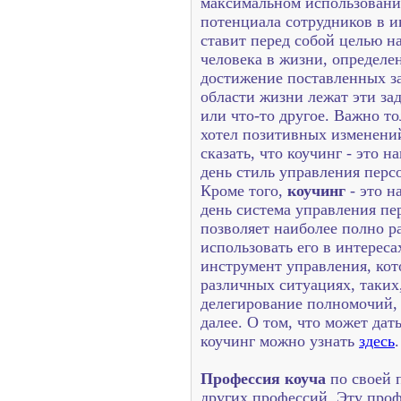
максимальном использовани
потенциала сотрудников в и
ставит перед собой целью 
человека в жизни, определ
достижение поставленных за
области жизни лежат эти зад
или что-то другое. Важно т
хотел позитивных изменени
сказать, что коучинг - это
день стиль управления перс
Кроме того,
коучинг
- это н
день система управления пе
позволяет наиболее полно р
использовать его в интерес
инструмент управления, кот
различных ситуациях, таких
делегирование полномочий,
далее. О том, что может дат
коучинг можно узнать
здесь
.
Профессия коуча
по своей 
других профессий. Эту про