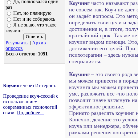
Да, пользовался один
Коучинг
часто называют раз
раз
не совсем так. Коуч не даёт 
Нет, но планирую
он задаёт вопросы.
Это мето
Нет и не собираюсь
определить свои цели и зада
Я не знаю, что такое
достижения и, в итоге, полу
коучинг
кратчайший срок.
Так же не
коучинг видом помощи. Это,
Результаты
|
Архив
достижении его целей. При э
опросов
Всего ответов:
1051
психотерапии – здесь нужны
специалисты.
Коучинг
– это своего рода з
мы можем привести в поряд
Коучинг
через Интернет.
коучинга мы можем привести
уме, разложить всё «по поло
Проведение коуч-сессий с
позволит иначе взглянуть н
использованием
эффективное решение.
современных технологий
связи.
Подробнее...
Принято разделять коучинг 
Конечно, деление это услов
коуча или менеджера, обуче
рамками решения конкретных